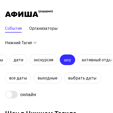
События
Организаторы
Нижний Тагил
ры
дети
экскурсия
шоу
активный отды
все даты
выходные
выбрать даты
онлайн